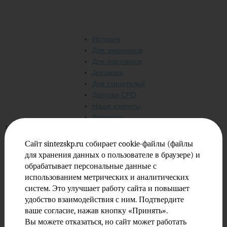
История
Для заказчиков
Для партнеров
Договора
Для строителей
Допуски СРО
Наши клиенты
Вакансии
Компания является ведущим разработчиком проектной
документации для объектов промышленного и
Сайт sintezskp.ru собирает cookie-файлы (файлы
гражданского назначения. Оказывает услуги по
для хранения данных о пользователе в браузере) и
техническому и авторскому надзору за строительством
обрабатывает персональные данные с
объектов, выполняет обследование зданий и
использованием метрических и аналитических
сооружений инженерные изыскания, оказывает услуги
систем. Это улучшает работу сайта и повышает
по оптимизации затрат инвестора и сопровождению
удобство взаимодействия с ним. Подтвердите
экспертизы проектной документации.
ваше согласие, нажав кнопку «Принять».
Вы можете отказаться, но сайт может работать
Сегодня «Синтез СКП» представляет собой компанию,