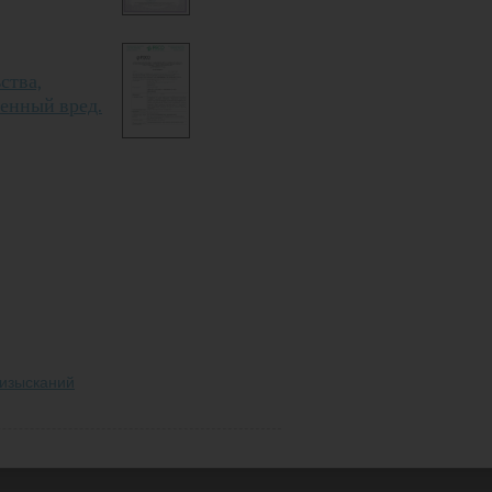
ства,
ненный вред.
 изысканий