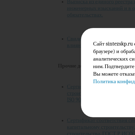
Выписка из единого реестра 
инженерных изысканий и в о
обязательствах.
Свидетельство о допуске к р
Сайт sintezskp.ru
влияние на безопасность объ
браузере) и обра
аналитических си
Прочие документы:
ним. Подтвердите
Вы можете отказат
Политика конфи
Сертификат соответствия си
строительству, реконструкц
ISO 9001-2015
Сертификат соответствия си
капитальному строительству
строительства. ГОСТ Р ИСО 