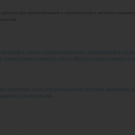
 допуски для проектирования и строительства и является надежны
ельства.
сведений о членах саморегулируемых организаций в обла
и, капитального ремонта, сноса объектов капитального ст
пределенному виду или видам работ, которые оказывают 
ального строительства.