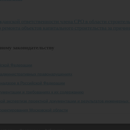
жданской ответственности члена СРО в области строитель
 ремонта объектов капитального строительства за причи
ному законодательству
йской Федерации
 административных правонарушениях
 надзоре в Российской Федерации
кументации и требованиях к их содержанию
ой экспертизе проектной документации и результатов инженерных
роектирования Московской области