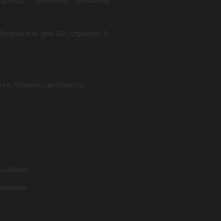
артнеры
Программы
Вебкамеры
я Дубровская, дом 13А, строение 2
ва и Московская область)
х данных
ащищены.