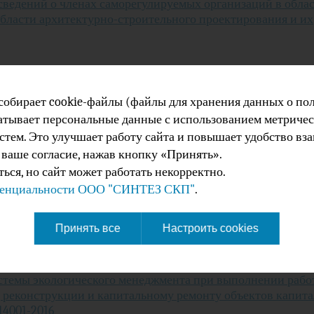
сведений о членах саморегулируемых организаций в обла
бласти архитектурно-строительного проектирования и их
аботам по подготовке проектной документации, которые 
 собирает cookie-файлы (файлы для хранения данных о пол
ектов капитального строительства.
батывает персональные данные с использованием метричес
стем. Это улучшает работу сайта и повышает удобство вз
 ваше согласие, нажав кнопку «Принять».
ься, но сайт может работать некорректно.
денциальности ООО "СИНТЕЗ СКП"
.
стемы менеджмента качества при выполнении работ по к
ии и капитальному ремонту объектов капитального строит
Принять все
Настроить cookies
стемы экологического менеджмента при выполнении рабо
, реконструкции и капитальному ремонту объектов капит
14001-2016