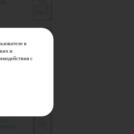
сти
оказывают
ьзователе в
ких и
аимодействия с
апитальному
ельства. ГОСТ
т по
ального