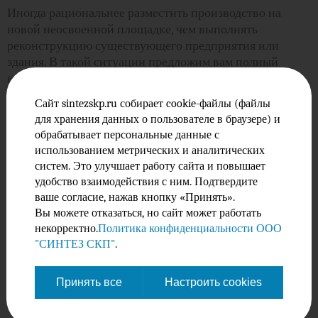
Иногда рациональнее разместить производство на
новой неосвоенной площадке, чем выполнять
реконструкцию существующего предприятия или
здания. В такой ситуации предложим вам полный
комплекс услуг – выполним сопровождение в период
формирования границ участка, постановку на
Сайт sintezskp.ru собирает cookie-файлы (файлы
кадастровый учет, оформление прав в едином
для хранения данных о пользователе в браузере) и
государственном реестре недвижимости.
обрабатывает персональные данные с
Что включает в себя выбор земельного участка для
использованием метрических и аналитических
строительства:
систем. Это улучшает работу сайта и повышает
удобство взаимодействия с ним. Подтвердите
анализ исходных данных и технологии будущего
ваше согласие, нажав кнопку «Принять».
производства;
Вы можете отказаться, но сайт может работать
подготовка справки о необходимых нагрузках,
некорректно.
Политика конфиденциальности ООО
ТЭП;
"СИНТЕЗ СКП"
.
оформление задания на подготовку эскизного
буклета;
Принять все
Настроить cookies
разработка предварительного эскизного буклета
консультация в органах власти и профильных
департаментах;