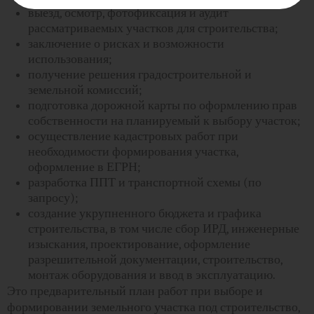
выезд, осмотр, фотофиксация и аудит
рассматриваемых участков для строительства;
заключение о рисках и возможности
использования;
получение решения градостроительной и
земельной комиссий;
подготовка дорожной карты по оформлению прав
собственности на планируемый к выбору участок;
осуществление кадастровых работ при
необходимости формирования участка,
оформление в ЕГРН;
разработка ППТ и транспортной схемы (по
запросу);
создание укрупненного бюджета и графика
строительства, в том числе сбор ИРД, инженерные
изыскания, проектирование, оформление
разрешительной документации, строительство,
монтаж оборудования и ввод в эксплуатацию.
Это предварительный план работ при выборе и
формировании земельного участка под строительство,